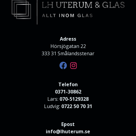
Adress
Hörsjögatan 22
333 31 Smålandsstenar
Telefon
0371-30862
Lars:
070-5129328
Ludvig:
0722 50 70 31
Epost
info@lhuterum.se
info@lhgarderober.se